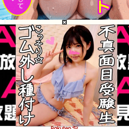
目次
相葉美沙子って誰？相葉美沙子のプロフィール
相葉美沙子の無修正動画・モザイク破壊は無料で
流出してるか？
相葉美沙子の［広告なし・高画質・高精細］無修
正・モザイク破壊流出動画が見たい！
相葉美沙子って誰？相葉美沙子のプロフ
ィール