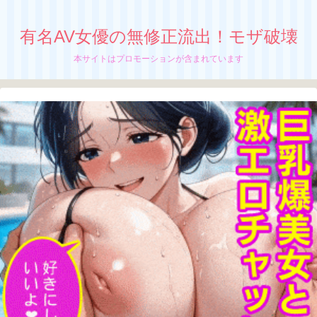
有名AV女優の無修正流出！モザ破壊
本サイトはプロモーションが含まれています
【相葉美沙子】無修正流出！モザイク破
壊！人妻を寝取られイカされる
エロがものすごい人妻、
相葉美沙子の無修正動画が流出中か！？
ちぬう
「相葉美沙子」の無修正動画の流出が止まん
ねーぜ！
さっちん