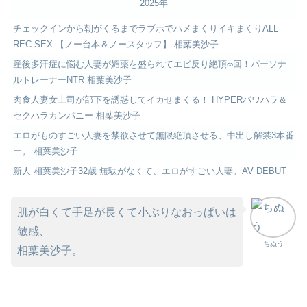
2025年
チェックインから朝がくるまでラブホでハメまくりイキまくりALL
REC SEX 【ノー台本＆ノースタッフ】 相葉美沙子
産後多汗症に悩む人妻が媚薬を盛られてエビ反り絶頂∞回！パーソナ
ルトレーナーNTR 相葉美沙子
肉食人妻女上司が部下を誘惑してイカせまくる！ HYPERパワハラ＆
セクハラカンパニー 相葉美沙子
エロがものすごい人妻を禁欲させて無限絶頂させる、中出し解禁3本番
ー。 相葉美沙子
新人 相葉美沙子32歳 無駄がなくて、エロがすごい人妻。AV DEBUT
肌が白くて手足が長くて小ぶりなおっぱいは
敏感、
ちぬう
相葉美沙子。